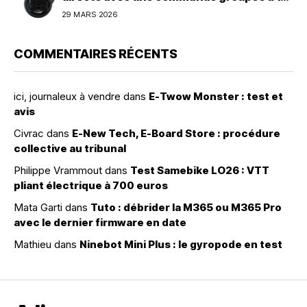
600 dollars
29 MARS 2026
COMMENTAIRES RÉCENTS
ici, journaleux à vendre
dans
E-Twow Monster : test et
avis
Civrac
dans
E-New Tech, E-Board Store : procédure
collective au tribunal
Philippe Vrammout
dans
Test Samebike LO26 : VTT
pliant électrique à 700 euros
Mata Garti
dans
Tuto : débrider la M365 ou M365 Pro
avec le dernier firmware en date
Mathieu
dans
Ninebot Mini Plus : le gyropode en test