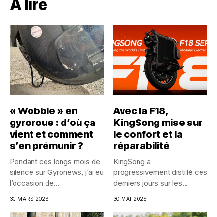
A lire
« Wobble » en
Avec la F18,
gyroroue : d’où ça
KingSong mise sur
vient et comment
le confort et la
s’en prémunir ?
réparabilité
Pendant ces longs mois de
KingSong a
silence sur Gyronews, j’ai eu
progressivement distillé ces
l’occasion de...
derniers jours sur les
réseaux sociaux les...
30 MARS 2026
30 MAI 2025