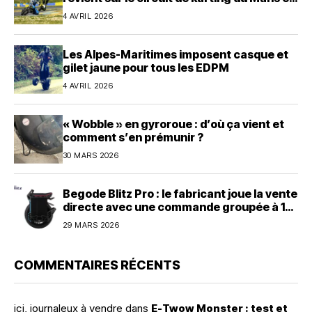
avril
4 AVRIL 2026
Les Alpes-Maritimes imposent casque et
gilet jaune pour tous les EDPM
4 AVRIL 2026
« Wobble » en gyroroue : d’où ça vient et
comment s’en prémunir ?
30 MARS 2026
Begode Blitz Pro : le fabricant joue la vente
directe avec une commande groupée à 1
600 dollars
29 MARS 2026
COMMENTAIRES RÉCENTS
ici, journaleux à vendre
dans
E-Twow Monster : test et