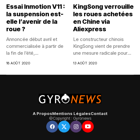
Essai Inmotion V11 :
KingSong verrouille
la suspension est-
les roues achetées
elle l’avenir de la
en Chine via
roue ?
Aliexpress
Annoncée début avril et
Le constructeur chinois
commercialisée à partir de
KingSong vient de prendre
la fin de l’été,...
une mesure radicale pour
lutter...
18 AOÛT 2020
13 AOÛT 2020
A Propos
Mentions Légales
Contact
©Copyright : Gyronews