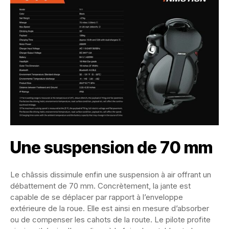
Une suspension de 70 mm
Le châssis dissimule enfin une suspension à air offrant un
débattement de 70 mm. Concrètement, la jante est
capable de se déplacer par rapport à l’enveloppe
extérieure de la roue. Elle est ainsi en mesure d’absorber
ou de compenser les cahots de la route. Le pilote profite