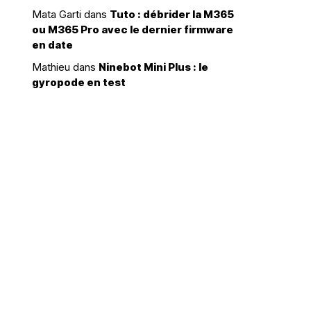
Mata Garti
dans
Tuto : débrider la M365
ou M365 Pro avec le dernier firmware
en date
Mathieu
dans
Ninebot Mini Plus : le
gyropode en test