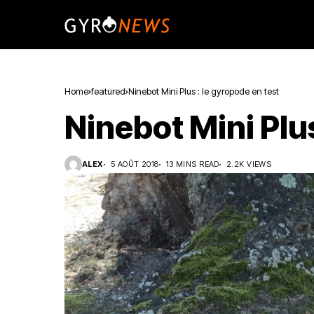
Home
featured
Ninebot Mini Plus : le gyropode en test
Ninebot Mini Plus
ALEX
5 AOÛT 2018
13 MINS READ
2.2K VIEWS