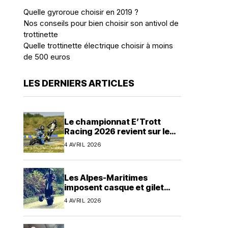
Quelle gyroroue choisir en 2019 ?
Nos conseils pour bien choisir son antivol de
trottinette
Quelle trottinette électrique choisir à moins
de 500 euros
LES DERNIERS ARTICLES
Le championnat E’Trott
Racing 2026 revient sur le
circuit de karting du Mans en
4 AVRIL 2026
avril
Les Alpes-Maritimes
imposent casque et gilet
jaune pour tous les EDPM
4 AVRIL 2026