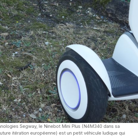
hnologies Segway, le Ninebot Mini Plus (N4M340 dans sa
ure itération européenne) est un petit véhicule ludique qui