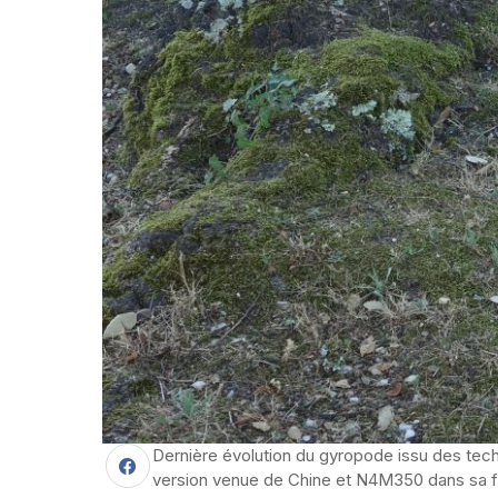
Dernière évolution du gyropode issu des tec
version venue de Chine et N4M350 dans sa fut