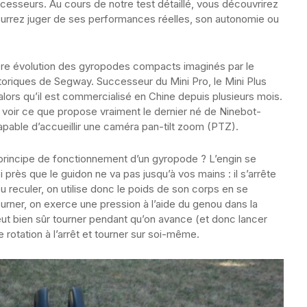
esseurs. Au cours de notre test détaillé, vous découvrirez
pourrez juger de ses performances réelles, son autonomie ou
nière évolution des gyropodes compacts imaginés par le
storiques de Segway. Successeur du Mini Pro, le Mini Plus
lors qu’il est commercialisé en Chine depuis plusieurs mois.
voir ce que propose vraiment le dernier né de Ninebot-
able d’accueillir une caméra pan-tilt zoom (PTZ).
rincipe de fonctionnement d’un gyropode ? L’engin se
près que le guidon ne va pas jusqu’à vos mains : il s’arrête
u reculer, on utilise donc le poids de son corps en se
tourner, on exerce une pression à l’aide du genou dans la
peut bien sûr tourner pendant qu’on avance (et donc lancer
 rotation à l’arrêt et tourner sur soi-même.