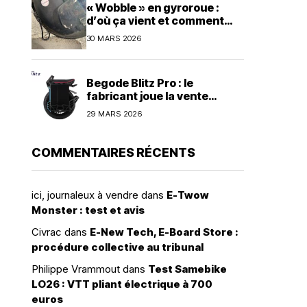
« Wobble » en gyroroue :
d’où ça vient et comment
s’en prémunir ?
30 MARS 2026
Begode Blitz Pro : le
fabricant joue la vente
directe avec une commande
29 MARS 2026
groupée à 1 600 dollars
COMMENTAIRES RÉCENTS
ici, journaleux à vendre
dans
E-Twow
Monster : test et avis
Civrac
dans
E-New Tech, E-Board Store :
procédure collective au tribunal
Philippe Vrammout
dans
Test Samebike
LO26 : VTT pliant électrique à 700
euros