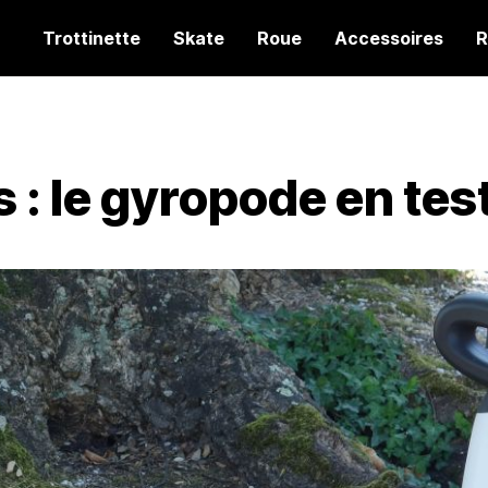
Trottinette
Skate
Roue
Accessoires
R
 : le gyropode en tes