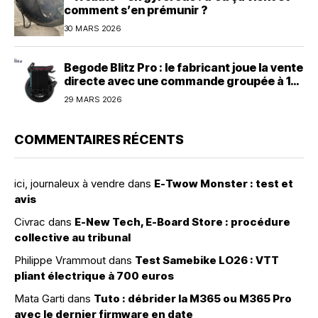
comment s’en prémunir ?
30 MARS 2026
Begode Blitz Pro : le fabricant joue la vente
directe avec une commande groupée à 1
600 dollars
29 MARS 2026
COMMENTAIRES RÉCENTS
ici, journaleux à vendre
dans
E-Twow Monster : test et
avis
Civrac
dans
E-New Tech, E-Board Store : procédure
collective au tribunal
Philippe Vrammout
dans
Test Samebike LO26 : VTT
pliant électrique à 700 euros
Mata Garti
dans
Tuto : débrider la M365 ou M365 Pro
avec le dernier firmware en date