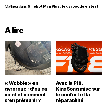
Mathieu
dans
Ninebot Mini Plus : le gyropode en test
A lire
« Wobble » en
Avec la F18,
gyroroue : d’où ça
KingSong mise sur
vient et comment
le confort et la
s’en prémunir ?
réparabilité