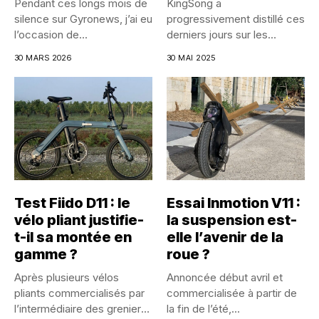
Pendant ces longs mois de
KingSong a
silence sur Gyronews, j’ai eu
progressivement distillé ces
l’occasion de...
derniers jours sur les
réseaux sociaux les...
30 MARS 2026
30 MAI 2025
Test Fiido D11 : le
Essai Inmotion V11 :
vélo pliant justifie-
la suspension est-
t-il sa montée en
elle l’avenir de la
gamme ?
roue ?
Après plusieurs vélos
Annoncée début avril et
pliants commercialisés par
commercialisée à partir de
l’intermédiaire des greniers
la fin de l’été,...