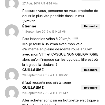
27 Août 2019 À 5 H 54 Min
Rassurez vous, personne ne vous empêche de
courir le plus vite possible dans un mur.
1/2mv^2
Étienne
Répondre
11 Septembre 2019 À 13 H 21 Min
Faut brider les vélos à 20km/h !!!!!!!
Moi je roule à 35 km/h avec mon vélo….
J’ai même en pleine descente roulé à 50km
avec mon VTT et CASQUE NON OBLIGATOIRE
alors qu’on l’impose sur les cyclos… Elle est où
la logique là-dedans ?
GUILLAUME
Répondre
29 Septembre 2019 À 15 H 09 Min
il faut ressortir nos gilets jaune
GUILLAUME
Répondre
29 Septembre 2019 À 15 H 26 Min
Aller acheter son pain en trottinette électrique à