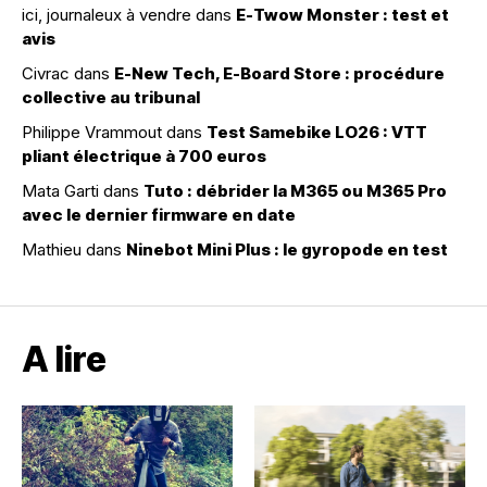
ici, journaleux à vendre
dans
E-Twow Monster : test et
avis
Civrac
dans
E-New Tech, E-Board Store : procédure
collective au tribunal
Philippe Vrammout
dans
Test Samebike LO26 : VTT
pliant électrique à 700 euros
Mata Garti
dans
Tuto : débrider la M365 ou M365 Pro
avec le dernier firmware en date
Mathieu
dans
Ninebot Mini Plus : le gyropode en test
A lire