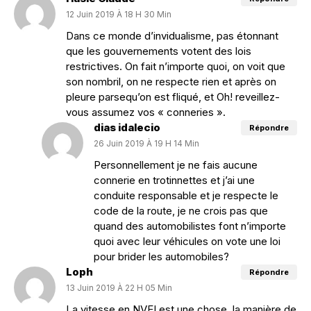
12 Juin 2019 À 18 H 30 Min
Dans ce monde d’invidualisme, pas étonnant
que les gouvernements votent des lois
restrictives. On fait n’importe quoi, on voit que
son nombril, on ne respecte rien et après on
pleure parsequ’on est fliqué, et Oh! reveillez-
vous assumez vos « conneries ».
dias idalecio
Répondre
26 Juin 2019 À 19 H 14 Min
Personnellement je ne fais aucune
connerie en trotinnettes et j’ai une
conduite responsable et je respecte le
code de la route, je ne crois pas que
quand des automobilistes font n’importe
quoi avec leur véhicules on vote une loi
pour brider les automobiles?
Loph
Répondre
13 Juin 2019 À 22 H 05 Min
La vitesse en NVEI est une chose, la manière de