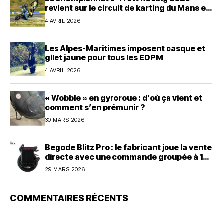
revient sur le circuit de karting du Mans en
avril
4 AVRIL 2026
Les Alpes-Maritimes imposent casque et
gilet jaune pour tous les EDPM
4 AVRIL 2026
« Wobble » en gyroroue : d’où ça vient et
comment s’en prémunir ?
30 MARS 2026
Begode Blitz Pro : le fabricant joue la vente
directe avec une commande groupée à 1
600 dollars
29 MARS 2026
COMMENTAIRES RÉCENTS