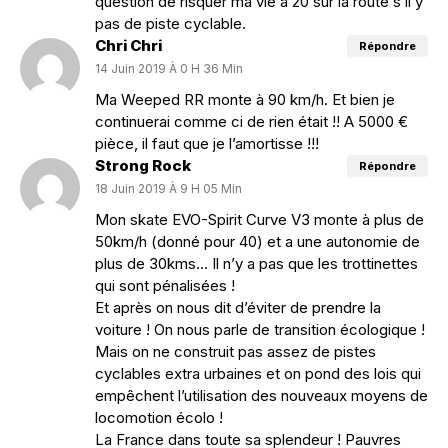
question de risquer ma vie à 20 sur la route s’il y
pas de piste cyclable.
Chri Chri
Répondre
14 Juin 2019 À 0 H 36 Min
Ma Weeped RR monte à 90 km/h. Et bien je
continuerai comme ci de rien était !! A 5000 €
pièce, il faut que je l’amortisse !!!
Strong Rock
Répondre
18 Juin 2019 À 9 H 05 Min
Mon skate EVO-Spirit Curve V3 monte à plus de
50km/h (donné pour 40) et a une autonomie de
plus de 30kms… Il n’y a pas que les trottinettes
qui sont pénalisées !
Et après on nous dit d’éviter de prendre la
voiture ! On nous parle de transition écologique !
Mais on ne construit pas assez de pistes
cyclables extra urbaines et on pond des lois qui
empêchent l’utilisation des nouveaux moyens de
locomotion écolo !
La France dans toute sa splendeur ! Pauvres