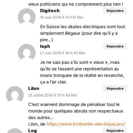
vieux politiciens qui ne comprennent plus rien !
Digitech
Répondre
19 Juin 2019 À 11 H 51 Min
En Suisse les skates électriques sont tout
simplement illégaux (pour dire qu’il y a
pire…)
loph
Répondre
21 Juin 2019 À 16 H 40 Min
Je ne sais pas s’ils sont « vieux », mais
qu’ils se fassent une représentation au
moins tronquée de la réalité en revanche,
ça a l’air clair.
Lilon
Répondre
25 Juillet 2019 À 10 H 49 Min
C’est vraiment dommage de pénaliser tout le
monde pour quelques abrutis non respectueux
des autres…
Lilon, de
https://www.trottinette-electrique.pro/
Log
Répondre