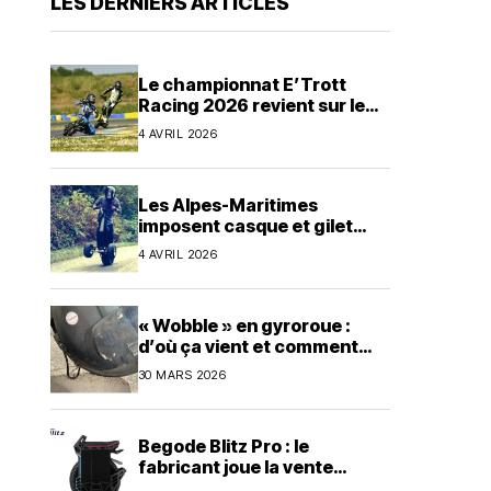
LES DERNIERS ARTICLES
Le championnat E’Trott
Racing 2026 revient sur le
circuit de karting du Mans en
4 AVRIL 2026
avril
Les Alpes-Maritimes
imposent casque et gilet
jaune pour tous les EDPM
4 AVRIL 2026
« Wobble » en gyroroue :
d’où ça vient et comment
s’en prémunir ?
30 MARS 2026
Begode Blitz Pro : le
fabricant joue la vente
directe avec une commande