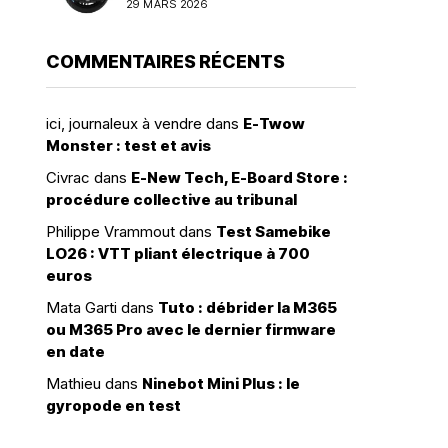
29 MARS 2026
groupée à 1 600 dollars
COMMENTAIRES RÉCENTS
ici, journaleux à vendre
dans
E-Twow
Monster : test et avis
Civrac
dans
E-New Tech, E-Board Store :
procédure collective au tribunal
Philippe Vrammout
dans
Test Samebike
LO26 : VTT pliant électrique à 700
euros
Mata Garti
dans
Tuto : débrider la M365
ou M365 Pro avec le dernier firmware
en date
Mathieu
dans
Ninebot Mini Plus : le
gyropode en test