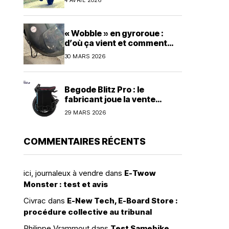
« Wobble » en gyroroue :
d’où ça vient et comment
s’en prémunir ?
30 MARS 2026
Begode Blitz Pro : le
fabricant joue la vente
directe avec une commande
29 MARS 2026
groupée à 1 600 dollars
COMMENTAIRES RÉCENTS
ici, journaleux à vendre
dans
E-Twow
Monster : test et avis
Civrac
dans
E-New Tech, E-Board Store :
procédure collective au tribunal
Philippe Vrammout
dans
Test Samebike