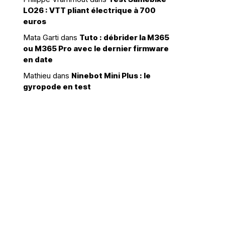
LO26 : VTT pliant électrique à 700
euros
Mata Garti
dans
Tuto : débrider la M365
ou M365 Pro avec le dernier firmware
en date
Mathieu
dans
Ninebot Mini Plus : le
gyropode en test