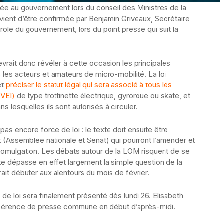
ntée au gouvernement lors du conseil des Ministres de la
ient d’être confirmée par Benjamin Griveaux, Secrétaire
role du gouvernement, lors du point presse qui suit la
vrait donc révéler à cette occasion les principales
 les acteurs et amateurs de micro-mobilité. La loi
et
préciser le statut légal qui sera associé à tous les
NVEI)
de type trottinette électrique, gyroroue ou skate, et
s lesquelles ils sont autorisés à circuler.
as encore force de loi : le texte doit ensuite être
(Assemblée nationale et Sénat) qui pourront l’amender et
promulgation. Les débats autour de la LOM risquent de se
te dépasse en effet largement la simple question de la
ait débuter aux alentours du mois de février.
t de loi sera finalement présenté dès lundi 26. Elisabeth
nférence de presse commune en début d’après-midi.