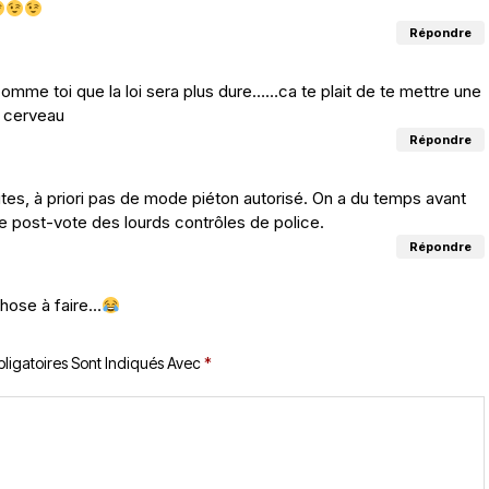
Répondre
mme toi que la loi sera plus dure……ca te plait de te mettre une
n cerveau
Répondre
es, à priori pas de mode piéton autorisé. On a du temps avant
se post-vote des lourds contrôles de police.
Répondre
chose à faire…
ligatoires Sont Indiqués Avec
*