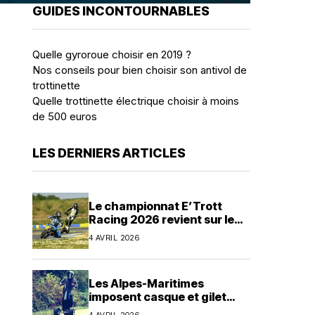
GUIDES INCONTOURNABLES
Quelle gyroroue choisir en 2019 ?
Nos conseils pour bien choisir son antivol de
trottinette
Quelle trottinette électrique choisir à moins
de 500 euros
LES DERNIERS ARTICLES
Le championnat E’Trott
Racing 2026 revient sur le
circuit de karting du Mans en
4 AVRIL 2026
avril
Les Alpes-Maritimes
imposent casque et gilet
jaune pour tous les EDPM
4 AVRIL 2026