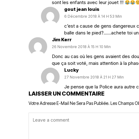
sont les enfants avec leur jouet !!!
gout jean louis
6 Décembre 2018 À 14 H 53 Min
c’est a cause de gens dangereux co
balle dans le pied?……achete toi u
Jim Kerr
26 Novembre 2018 À 15 H 10 Min
Donc au cas où les gens avaient des dout
que ça soit voté, mais attention à la pha
Lucky
27 Novembre 2018 À 21 H 27 Min
Je pense que la Police aura autre 
LAISSER UN COMMENTAIRE
Votre Adresse E-Mail Ne Sera Pas Publiée.
Les Champs Ob