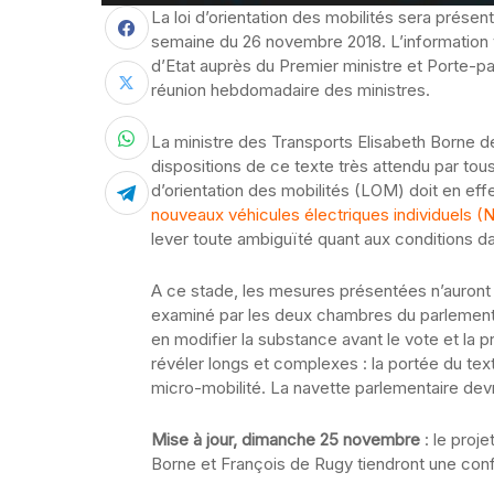
La loi d’orientation des mobilités sera prése
semaine du 26 novembre 2018. L’information v
d’Etat auprès du Premier ministre et Porte-pa
réunion hebdomadaire des ministres.
La ministre des Transports Elisabeth Borne de
dispositions de ce texte très attendu par tous
d’orientation des mobilités (LOM) doit en eff
nouveaux véhicules électriques individuels (
lever toute ambiguïté quant aux conditions dan
A ce stade, les mesures présentées n’auront p
examiné par les deux chambres du parlement 
en modifier la substance avant le vote et la 
révéler longs et complexes : la portée du tex
micro-mobilité. La navette parlementaire devr
Mise à jour, dimanche 25 novembre
: le proje
Borne et François de Rugy tiendront une co