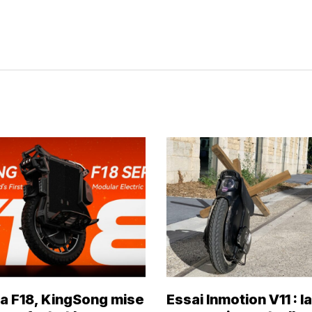
la F18, KingSong mise
Essai Inmotion V11 : la