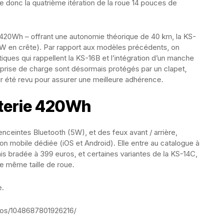
 donc la quatrième itération de la roue 14 pouces de
420Wh – offrant une autonomie théorique de 40 km, la KS-
 en crête). Par rapport aux modèles précédents, on
ues qui rappellent la KS-16B et l’intégration d’un manche
et prise de charge sont désormais protégés par un clapet,
ir été revu pour assurer une meilleure adhérence.
terie 420Wh
nceintes Bluetooth (5W), et des feux avant / arrière,
tion mobile dédiée (iOS et Android). Elle entre au catalogue à
is bradée à 399 euros, et certaines variantes de la KS-14C,
e même taille de roue.
e.
eos/1048687801926216/