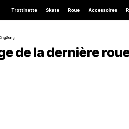
Trottinette
Skate
Roue
Accessoires
R
 KingSong
ge de la dernière ro