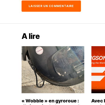
A lire
« Wobble » en gyroroue :
Avec 