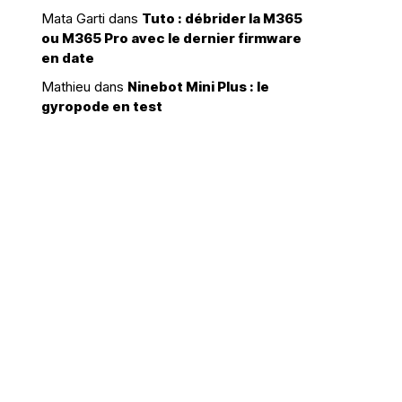
Mata Garti
dans
Tuto : débrider la M365
ou M365 Pro avec le dernier firmware
en date
Mathieu
dans
Ninebot Mini Plus : le
gyropode en test