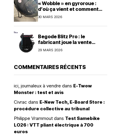
« Wobble » en gyroroue :
d’où ça vient et comment
s’en prémunir ?
30 MARS 2026
Begode Blitz Pro : le
fabricant joue la vente
directe avec une commande
29 MARS 2026
groupée à 1 600 dollars
COMMENTAIRES RÉCENTS
ici, journaleux à vendre
dans
E-Twow
Monster : test et avis
Civrac
dans
E-New Tech, E-Board Store :
procédure collective au tribunal
Philippe Vrammout
dans
Test Samebike
LO26 : VTT pliant électrique à 700
euros