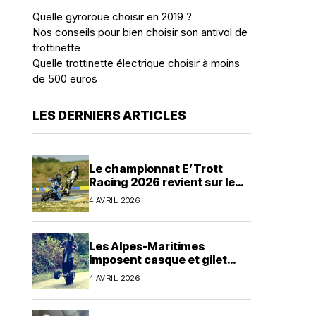
Quelle gyroroue choisir en 2019 ?
Nos conseils pour bien choisir son antivol de
trottinette
Quelle trottinette électrique choisir à moins
de 500 euros
LES DERNIERS ARTICLES
Le championnat E’Trott
Racing 2026 revient sur le
circuit de karting du Mans en
4 AVRIL 2026
avril
Les Alpes-Maritimes
imposent casque et gilet
jaune pour tous les EDPM
4 AVRIL 2026