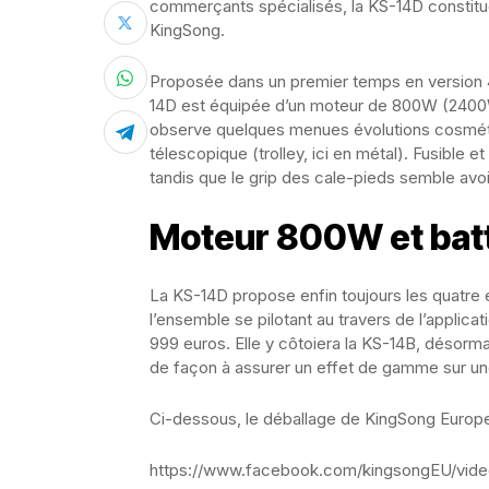
commerçants spécialisés, la KS-14D constitue
KingSong.
Proposée dans un premier temps en version 
14D est équipée d’un moteur de 800W (2400W
observe quelques menues évolutions cosmétiq
télescopique (trolley, ici en métal). Fusible 
tandis que le grip des cale-pieds semble avo
Moteur 800W et bat
La KS-14D propose enfin toujours les quatre e
l’ensemble se pilotant au travers de l’applica
999 euros. Elle y côtoiera la KS-14B, désorma
de façon à assurer un effet de gamme sur un
Ci-dessous, le déballage de KingSong Europ
https://www.facebook.com/kingsongEU/vid