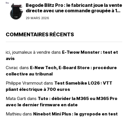
Begode Blitz Pro : le fabricant joue la vente
directe avec une commande groupée à 1
600 dollars
29 MARS 2026
COMMENTAIRES RÉCENTS
ici, journaleux à vendre
dans
E-Twow Monster : test et
avis
Civrac
dans
E-New Tech, E-Board Store : procédure
collective au tribunal
Philippe Vrammout
dans
Test Samebike LO26 : VTT
pliant électrique à 700 euros
Mata Garti
dans
Tuto : débrider la M365 ou M365 Pro
avec le dernier firmware en date
Mathieu
dans
Ninebot Mini Plus : le gyropode en test