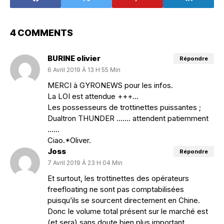
4 COMMENTS
BURINE olivier
Répondre
6 Avril 2019 À 13 H 55 Min
MERCI à GYRONEWS pour les infos.
La LOI est attendue +++…
Les possesseurs de trottinettes puissantes ;
Dualtron THUNDER ……. attendent patiemment
……
Ciao.*Oliver.
Joss
Répondre
7 Avril 2019 À 23 H 04 Min
Et surtout, les trottinettes des opérateurs
freefloating ne sont pas comptabilisées
puisqu’ils se sourcent directement en Chine.
Donc le volume total présent sur le marché est
(et sera) sans doute bien plus important