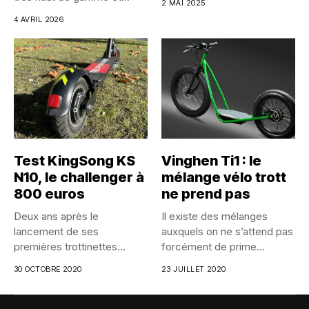
2 MAI 2025
4 AVRIL 2026
Test KingSong KS
Vinghen Ti1 : le
N10, le challenger à
mélange vélo trott
800 euros
ne prend pas
Deux ans après le
Il existe des mélanges
lancement de ses
auxquels on ne s’attend pas
premières trottinettes
forcément de prime...
électriques, KingSong
30 OCTOBRE 2020
23 JUILLET 2020
remet...