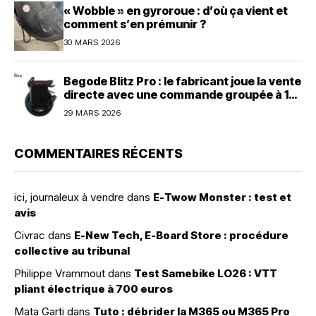
« Wobble » en gyroroue : d’où ça vient et
comment s’en prémunir ?
30 MARS 2026
Begode Blitz Pro : le fabricant joue la vente
directe avec une commande groupée à 1
600 dollars
29 MARS 2026
COMMENTAIRES RÉCENTS
ici, journaleux à vendre
dans
E-Twow Monster : test et
avis
Civrac
dans
E-New Tech, E-Board Store : procédure
collective au tribunal
Philippe Vrammout
dans
Test Samebike LO26 : VTT
pliant électrique à 700 euros
Mata Garti
dans
Tuto : débrider la M365 ou M365 Pro